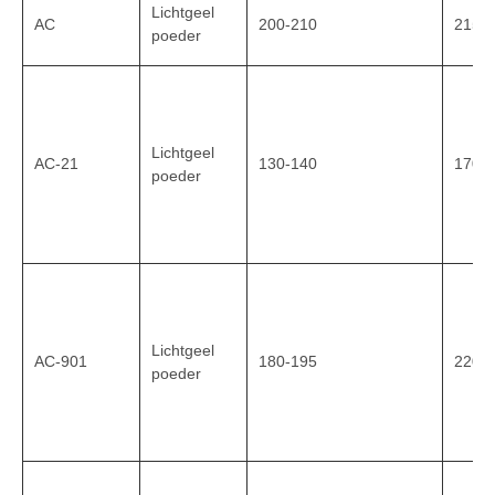
Lichtgeel
AC
200-210
215-
poeder
Lichtgeel
AC-21
130-140
170-
poeder
Lichtgeel
AC-901
180-195
220-
poeder