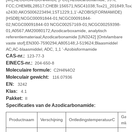
FCC;CHEMBL28517;CHEBI:156571;NSC41038;Tox21_201849;To
s2430;AKOS006223494;1ST1229;1,1'-AZOBIS(FORMAMIDE)
[HSDB];NCGC00091844-01;NCGC00091844-
02;NCGC00091844-03 NCGC00257169-01;NCGC00259398-
01;A0567;AM20080172;Azodicarboxamide, analytisch
referentiemateriaal;Azodicarbonamide [UN3242] [Ontvlambare
vaste stof];EN300-7590294;A805148;J-519624;Blaasmiddel
AC;AC-blaasmiddel, ADC, 1,1 '-Azobisformamide
CAS-nr.:
123-77-3
EINECS-nr.:
204-650-8
Moleculaire formule:
C2H4N4O2
Moleculair gewicht:
116.07936
EN:
3242
Klas:
4.1
Pakket:
II
Specificaties van de Azodicarbonamide:
Gaso
Productnaam
Verschijning
OntledingstemperatuurC
mlg