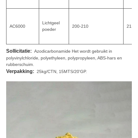
Lichtgeel
AC6000
200-210
215-
poeder
Sollicitatie:
Azodicarbonamide Het wordt gebruikt in
polyvinylchloride, polyethyleen, polypropyleen, ABS-hars en
rubberschuim.
Verpakking:
25kg/CTN, 15MTS/20'GP.