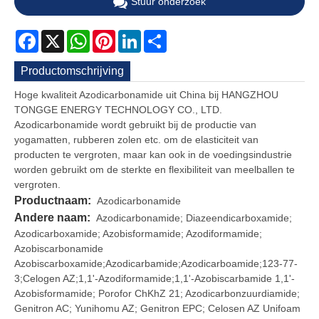
Stuur onderzoek
Facebook
X
WhatsApp
Pinterest
LinkedIn
Share
Productomschrijving
Hoge kwaliteit Azodicarbonamide uit China bij HANGZHOU
TONGGE ENERGY TECHNOLOGY CO., LTD.
Azodicarbonamide wordt gebruikt bij de productie van
yogamatten, rubberen zolen etc. om de elasticiteit van
producten te vergroten, maar kan ook in de voedingsindustrie
worden gebruikt om de sterkte en flexibiliteit van meelballen te
vergroten.
Productnaam:
Azodicarbonamide
Andere naam:
Azodicarbonamide; Diazeendicarboxamide;
Azodicarboxamide; Azobisformamide; Azodiformamide;
Azobiscarbonamide
Azobiscarboxamide;Azodicarbamide;Azodicarboamide;123-77-
3;Celogen AZ;1,1'-Azodiformamide;1,1'-Azobiscarbamide 1,1'-
Azobisformamide; Porofor ChKhZ 21; Azodicarbonzuurdiamide;
Genitron AC; Yunihomu AZ; Genitron EPC; Celosen AZ Unifoam