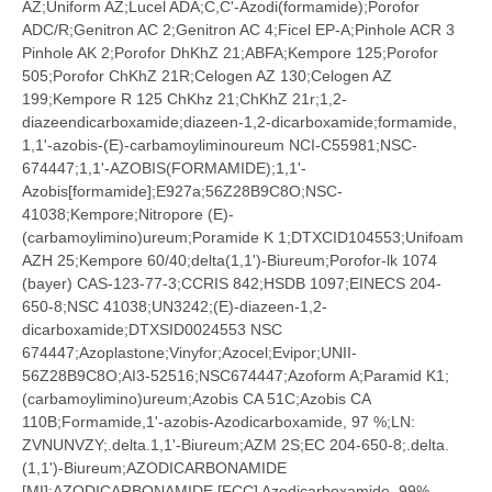
AZ;Uniform AZ;Lucel ADA;C,C'-Azodi(formamide);Porofor
ADC/R;Genitron AC 2;Genitron AC 4;Ficel EP-A;Pinhole ACR 3
Pinhole AK 2;Porofor DhKhZ 21;ABFA;Kempore 125;Porofor
505;Porofor ChKhZ 21R;Celogen AZ 130;Celogen AZ
199;Kempore R 125 ChKhz 21;ChKhZ 21r;1,2-
diazeendicarboxamide;diazeen-1,2-dicarboxamide;formamide,
1,1'-azobis-(E)-carbamoyliminoureum NCI-C55981;NSC-
674447;1,1'-AZOBIS(FORMAMIDE);1,1'-
Azobis[formamide];E927a;56Z28B9C8O;NSC-
41038;Kempore;Nitropore (E)-
(carbamoylimino)ureum;Poramide K 1;DTXCID104553;Unifoam
AZH 25;Kempore 60/40;delta(1,1')-Biureum;Porofor-lk 1074
(bayer) CAS-123-77-3;CCRIS 842;HSDB 1097;EINECS 204-
650-8;NSC 41038;UN3242;(E)-diazeen-1,2-
dicarboxamide;DTXSID0024553 NSC
674447;Azoplastone;Vinyfor;Azocel;Evipor;UNII-
56Z28B9C8O;AI3-52516;NSC674447;Azoform A;Paramid K1;
(carbamoylimino)ureum;Azobis CA 51C;Azobis CA
110B;Formamide,1'-azobis-Azodicarboxamide, 97 %;LN:
ZVNUNVZY;.delta.1,1'-Biureum;AZM 2S;EC 204-650-8;.delta.
(1,1')-Biureum;AZODICARBONAMIDE
[MI];AZODICARBONAMIDE [FCC] Azodicarboxamide, 99%,