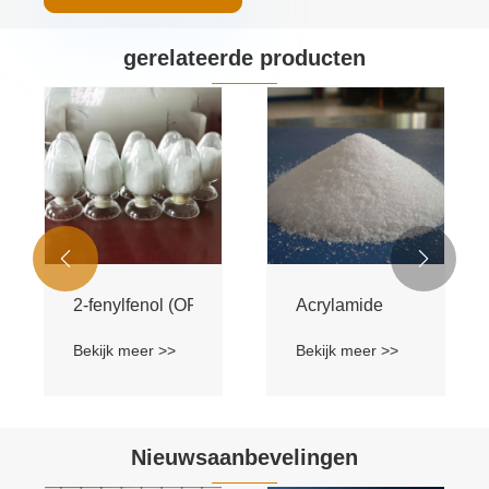
gerelateerde producten
4-tert-butylcatechol (TBC)
2,2-Dimethol Propionzu
Bekijk meer >>
Bekijk meer >>


Nieuwsaanbevelingen