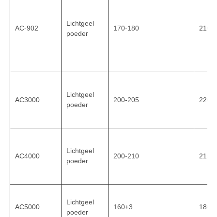
Lichtgeel
AC-902
170-180
210-
poeder
Lichtgeel
AC3000
200-205
220-
poeder
Lichtgeel
AC4000
200-210
215-
poeder
Lichtgeel
AC5000
160±3
180±
poeder